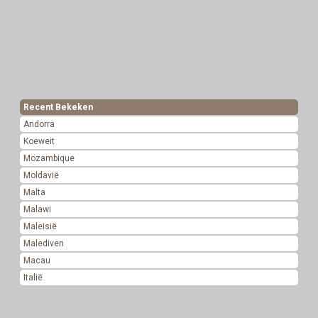
Recent Bekeken
Andorra
Koeweit
Mozambique
Moldavië
Malta
Malawi
Maleisië
Malediven
Macau
Italië