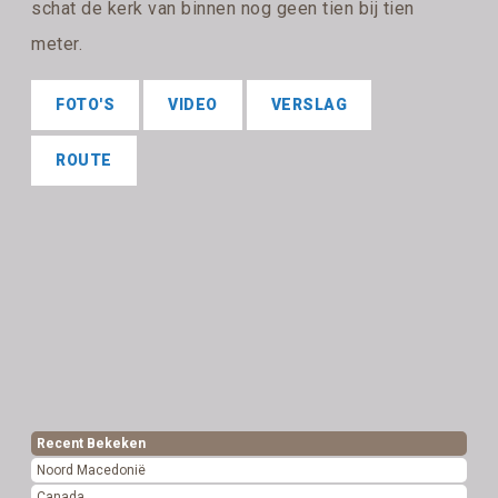
schat de kerk van binnen nog geen tien bij tien
meter.
FOTO'S
VIDEO
VERSLAG
ROUTE
Recent Bekeken
Noord Macedonië
Canada