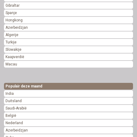
Gibraltar
Spanje
Hongkong
Azerbeidzjan
Algerije
Turkije
Slowakije
Kaapverdië
Macau
Populair deze maand
India
Duitsland
Saudi-Arabië
België
Nederland
Azerbeidzjan