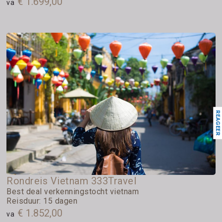
€ 1.699,00
va
REAGEER
Rondreis Vietnam 333Travel
Best deal verkenningstocht vietnam
Reisduur: 15 dagen
€ 1.852,00
va