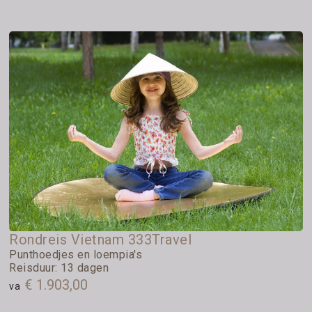
Rondreis Vietnam 333Travel
Punthoedjes en loempia's
Reisduur: 13 dagen
€ 1.903,00
va