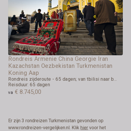
Rondreis Armenie China Georgie Iran
Kazachstan Oezbekistan Turkmenistan
Koning Aap
Rondreis zijderoute - 65 dagen; van tbilisi naar b...
Reisduur: 65 dagen
€ 8.745,00
va
Er zijn 3 rondreizen Turkmenistan gevonden op
www.rondreizen-vergelijken.nl. Klik
hier
voor het