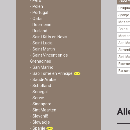
- Peru
Recen
- Polen
Urugua
- Portugal
Spanje
- Qatar
Mozam
- Roemenië
China
- Rusland
Monte
- Saint Kitts en Nevis
- Saint Lucia
San Ma
- Saint Martin
Sloven
- Saint Vincent en de
Sint M
Grenadines
Roeme
- San Marino
Botsw
- São Tomé en Principe
- Saudi-Arabië
- Schotland
- Senegal
- Servië
- Singapore
All
- Sint Maarten
- Slovenië
- Slowakije
- Spanje