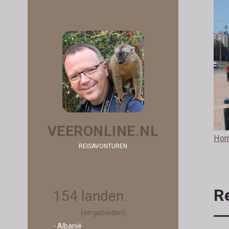
VEERONLINE.NL
Ho
REISAVONTUREN
R
154 landen
(en gebieden)
- Albanië