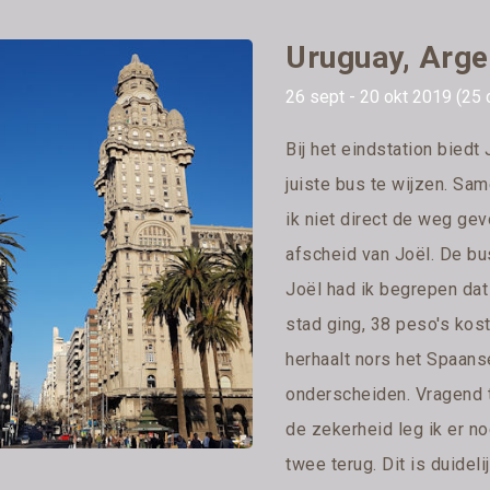
Uruguay, Argen
26 sept - 20 okt 2019 (25
Bij het eindstation bied
juiste bus te wijzen. Sa
ik niet direct de weg ge
afscheid van Joël. De bu
Joël had ik begrepen dat 
stad ging, 38 peso's kost
herhaalt nors het Spaans
onderscheiden. Vragend t
de zekerheid leg ik er nog
twee terug. Dit is duideli