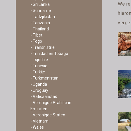
We re
- Sri Lanka
- Suriname
hiero
- Tadzjikistan
vergel
- Tanzania
- Thailand
- Tibet
- Togo
- Transnistrië
- Trinidad en Tobago
- Tsjechië
- Tunesië
- Turkije
- Turkmenistan
- Uganda
- Uruguay
- Vaticaanstad
- Verenigde Arabische
Emiraten
- Verenigde Staten
- Vietnam
- Wales