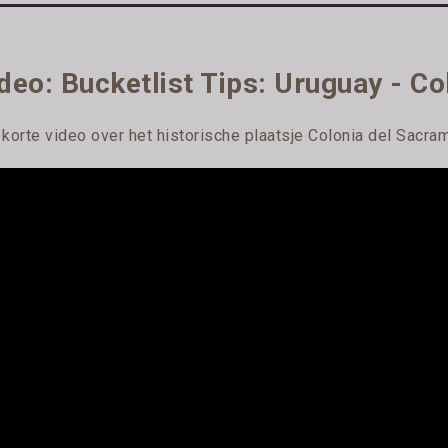
deo: Bucketlist Tips: Uruguay - C
 korte video over het historische plaatsje Colonia del Sacra