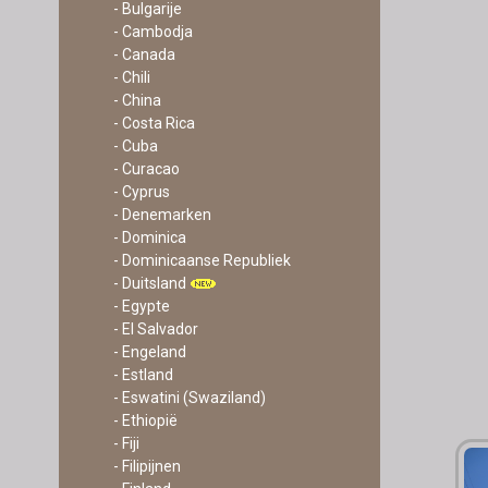
- Bulgarije
- Cambodja
- Canada
- Chili
- China
- Costa Rica
- Cuba
- Curacao
- Cyprus
- Denemarken
- Dominica
- Dominicaanse Republiek
- Duitsland
- Egypte
- El Salvador
- Engeland
- Estland
- Eswatini (Swaziland)
- Ethiopië
- Fiji
- Filipijnen