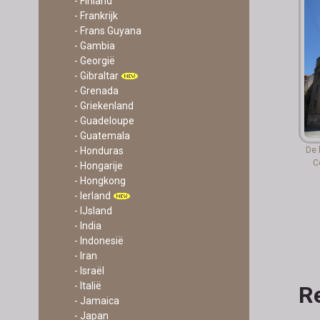
- Finland
- Frankrijk
- Frans Guyana
- Gambia
- Georgië
- Gibraltar
- Grenada
- Griekenland
- Guadeloupe
- Guatemala
De 
- Honduras
C
- Hongarije
- Hongkong
- Ierland
- IJsland
- India
- Indonesië
- Iran
- Israël
- Italië
Re
- Jamaica
- Japan