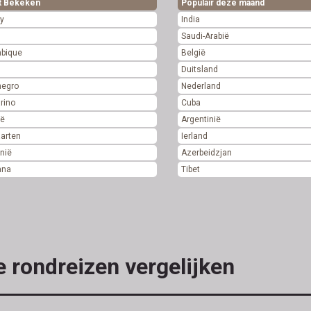
t Bekeken
Populair deze maand
y
India
Saudi-Arabië
bique
België
Duitsland
negro
Nederland
rino
Cuba
ië
Argentinië
aarten
Ierland
nië
Azerbeidzjan
ana
Tibet
e rondreizen vergelijken