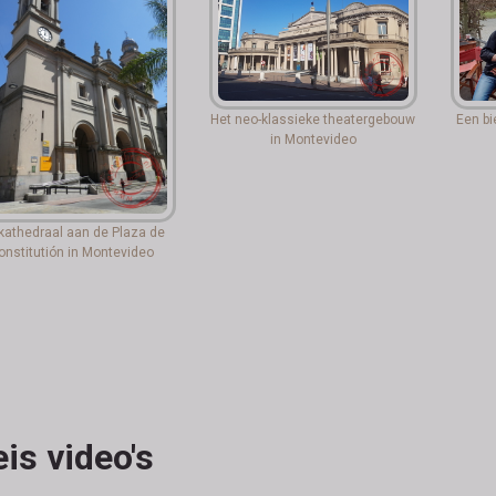
Het neo-klassieke theatergebouw
Een bi
in Montevideo
kathedraal aan de Plaza de
onstitutión in Montevideo
is video's