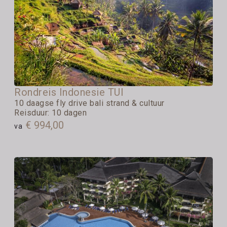
Rondreis Indonesie TUI
10 daagse fly drive bali strand & cultuur
Reisduur: 10 dagen
€ 994,00
va