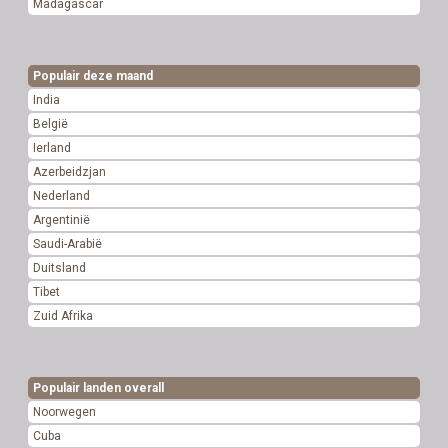
Madagascar
Populair deze maand
India
België
Ierland
Azerbeidzjan
Nederland
Argentinië
Saudi-Arabië
Duitsland
Tibet
Zuid Afrika
Populair landen overall
Noorwegen
Cuba