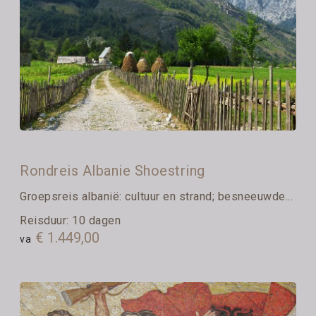
Rondreis Albanie Shoestring
Groepsreis albanië: cultuur en strand; besneeuwde...
Reisduur: 10 dagen
€ 1.449,00
va