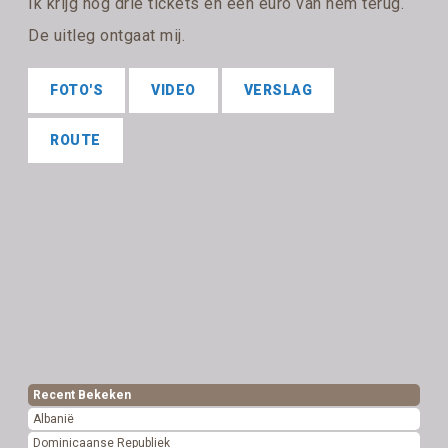
Ik krijg nog drie tickets en één euro van hem terug.
De uitleg ontgaat mij.
FOTO'S
VIDEO
VERSLAG
ROUTE
Recent Bekeken
Albanië
Dominicaanse Republiek